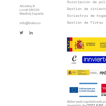
Suscripción de pól
Alcolea, 8.
Gestión de siniest
Local 28029
Madrid, España
Siniestros de hoga
Gestión de flotas
info@bdeo.io
Bdeo está capitalizada por
inversión de
CDTI, E.P.E.
y