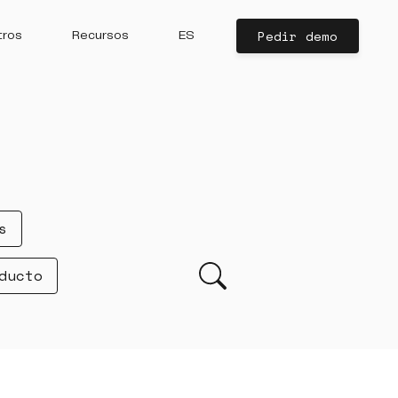
Pedir demo
tros
Recursos
ES
s
ducto