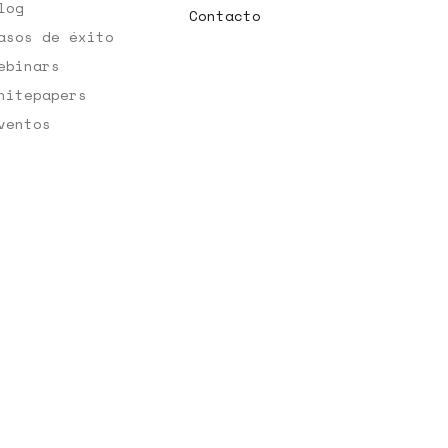
log
Contacto
asos de éxito
ebinars
hitepapers
ventos