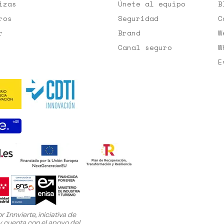
izas
Únete al equipo
B
ros
Seguridad
C
r
Brand
W
Canal seguro
W
E
 Innvierte, iniciativa de
 cuenta con el apoyo del