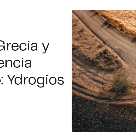
 Grecia y
encia
o: Ydrogios