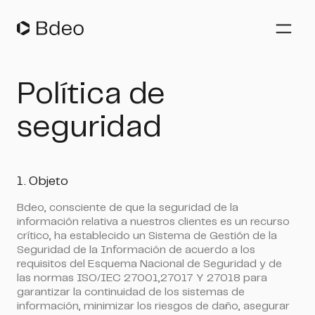
Aseguradoras de Motor
Política de
Suscripción de Pólizas
seguridad
Gestión de Siniestros
Aseguradoras de Hogar
Gestión de Flotas
1. Objeto
Nosotros
Bdeo, consciente de que la seguridad de la
información relativa a nuestros clientes es un recurso
crítico, ha establecido un Sistema de Gestión de la
Recursos
Seguridad de la Información de acuerdo a los
Blog
requisitos del Esquema Nacional de Seguridad y de
Whitepapers
ES
las normas ISO/IEC 27001,27017 Y 27018 para
Webinars
garantizar la continuidad de los sistemas de
Casos de éxito
English
información, minimizar los riesgos de daño, asegurar
Eventos