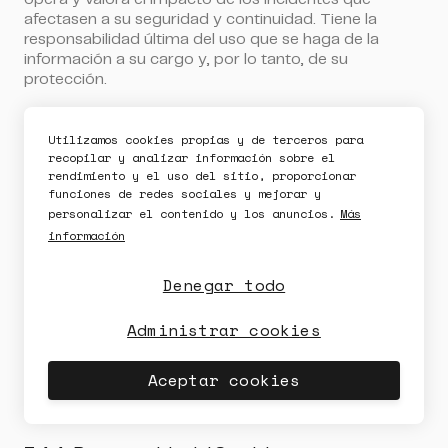
afectasen a su seguridad y continuidad. Tiene la
responsabilidad última del uso que se haga de la
información a su cargo y, por lo tanto, de su
protección.
3.4.3.1 Funciones
Utilizamos cookies propias y de terceros para
recopilar y analizar información sobre el
Al Responsable de la Información se le atribuyen las
rendimiento y el uso del sitio, proporcionar
siguientes funciones:
funciones de redes sociales y mejorar y
personalizar el contenido y los anuncios.
Más
Establecer y aprobar los requisitos de seguridad
información
aplicables a la información dentro del marco
establecido en el anexo I del Real Decreto
Denegar todo
311/2022, de 3 de mayo, las guías CCN-STIC del
CCN, así como el cumplimiento de las normas
Administrar cookies
ISO/IEC 27001,27017 Y 27018, previa propuesta
del Responsable de Seguridad y/o CSIPD.
Aceptar los niveles de riesgo residual que afecten a
Aceptar cookies
la Información.