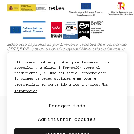
Bdeo está capitalizada por Innvierte, iniciativa de inversión de
CDTI, E.P.E.
y cuenta con el apoyo del Ministerio de Ciencia e
Innovación y el CDTI al amparo de la Convocatoria 2019 del
Programa NEOTEC.
Utilizamos cookies propias y de terceros para
El proyecto SafeHome ha sido cofinanciado por el Fondo
recopilar y analizar información sobre el
Europeo de Desarrollo Regional (FEDER) dentro del Programa
rendimiento y el uso del sitio, proporcionar
Operativo de la Comunidad de Madrid 2021-2027.
funciones de redes sociales y mejorar y
personalizar el contenido y los anuncios.
Más
información
Denegar todo
Política de Privacidad
Política de Cookies
Política de seguridad
Aviso legal
Administrar cookies
Disponibilidad
Seguridad