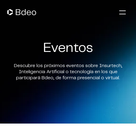
Aseguradoras de Motor
Eventos
Suscripción de Pólizas
Gestión de Siniestros
Aseguradoras de Hogar
Descubre los próximos eventos sobre Insurtech,
Gestión de Flotas
Inteligencia Artificial o tecnología en los que
participará Bdeo, de forma presencial o virtual.
Nosotros
Recursos
Blog
Whitepapers
ES
Webinars
Casos de éxito
English
Eventos