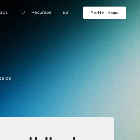
Pedir demo
tros
Recursos
ES
es os