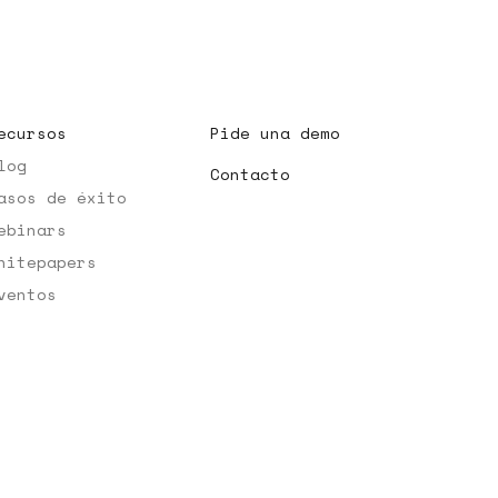
ecursos
Pide una demo
log
Contacto
asos de éxito
ebinars
hitepapers
ventos