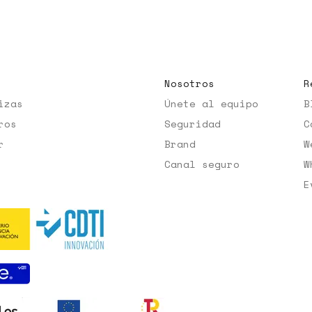
Nosotros
R
izas
Únete al equipo
B
ros
Seguridad
C
r
Brand
W
Canal seguro
W
E