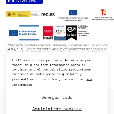
Bdeo está capitalizada por Innvierte, iniciativa de inversión de
CDTI, E.P.E.
y cuenta con el apoyo del Ministerio de Ciencia e
Innovación y el CDTI al amparo de la Convocatoria 2019 del
Programa NEOTEC.
Utilizamos cookies propias y de terceros para
El proyecto SafeHome ha sido cofinanciado por el Fondo
recopilar y analizar información sobre el
Europeo de Desarrollo Regional (FEDER) dentro del Programa
rendimiento y el uso del sitio, proporcionar
Operativo de la Comunidad de Madrid 2021-2027.
funciones de redes sociales y mejorar y
Pedir demo
personalizar el contenido y los anuncios.
Más
información
Denegar todo
Política de Privacidad
Política de Cookies
Política de seguridad
Aviso legal
Administrar cookies
Disponibilidad
Seguridad