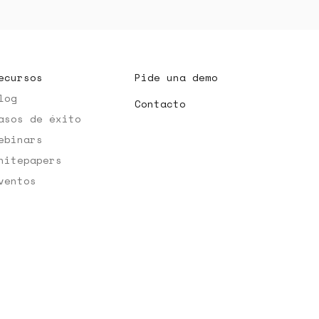
ecursos
Pide una demo
log
Contacto
asos de éxito
ebinars
hitepapers
ventos