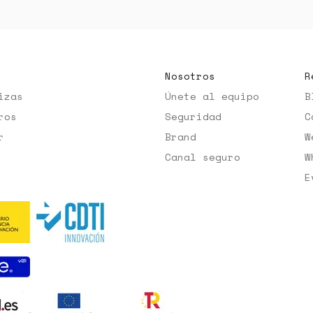
Nosotros
R
izas
Únete al equipo
B
ros
Seguridad
C
r
Brand
W
Canal seguro
W
E