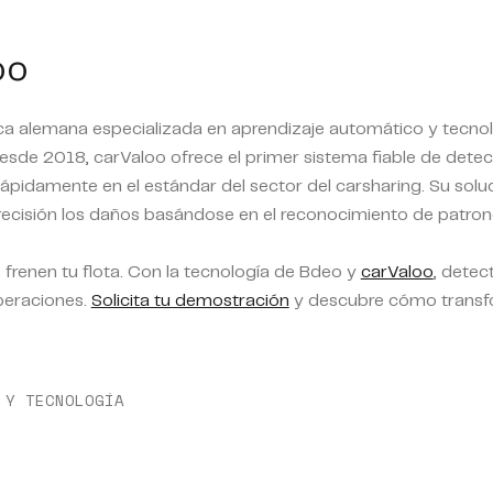
oo
 alemana especializada en aprendizaje automático y tecnologí
 Desde 2018, carValoo ofrece el primer sistema fiable de dete
rápidamente en el estándar del sector del carsharing. Su solu
 precisión los daños basándose en el reconocimiento de patro
frenen tu flota. Con la tecnología de Bdeo y
carValoo
, detec
operaciones.
Solicita tu demostración
y descubre cómo transfor
 Y TECNOLOGÍA