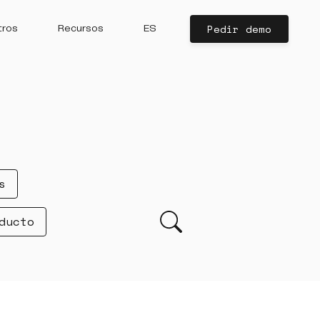
Pedir demo
tros
Recursos
ES
s
ducto