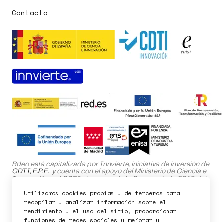
Contacto
Pedir demo
Bdeo está capitalizada por Innvierte, iniciativa de inversión de
CDTI, E.P.E.
y cuenta con el apoyo del Ministerio de Ciencia e
Innovación y el CDTI al amparo de la Convocatoria 2019 del
Programa NEOTEC.
Utilizamos cookies propias y de terceros para
El proyecto SafeHome ha sido cofinanciado por el Fondo
recopilar y analizar información sobre el
Europeo de Desarrollo Regional (FEDER) dentro del Programa
rendimiento y el uso del sitio, proporcionar
Operativo de la Comunidad de Madrid 2021-2027.
funciones de redes sociales y mejorar y