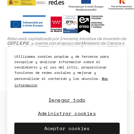
Pedir demo
Bdeo está capitalizada por Innvierte, iniciativa de inversión de
CDTI, E.P.E.
y cuenta con el apoyo del Ministerio de Ciencia e
Innovación y el CDTI al amparo de la Convocatoria 2019 del
Programa NEOTEC.
Utilizamos cookies propias y de terceros para
El proyecto SafeHome ha sido cofinanciado por el Fondo
recopilar y analizar información sobre el
Europeo de Desarrollo Regional (FEDER) dentro del Programa
rendimiento y el uso del sitio, proporcionar
Operativo de la Comunidad de Madrid 2021-2027.
funciones de redes sociales y mejorar y
personalizar el contenido y los anuncios.
Más
información
Denegar todo
Política de Privacidad
Política de Cookies
Política de seguridad
Aviso legal
Administrar cookies
Disponibilidad
Seguridad
Aceptar cookies