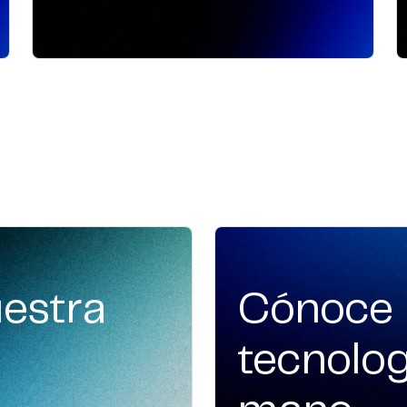
uestra
Cónoce 
tecnolog