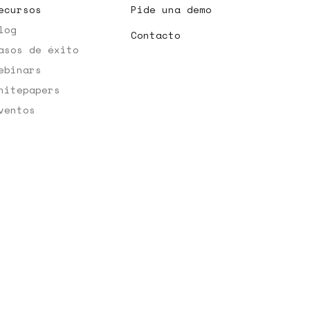
ecursos
Pide una demo
log
Contacto
asos de éxito
ebinars
hitepapers
ventos