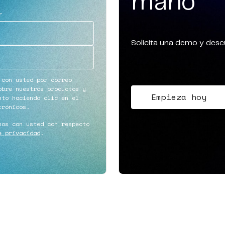
mano
r
Solicita una demo y desc
 con usted por correo
obre nuestros productos y
Empieza hoy
nto haciendo clic en el
trónicos.
nos con usted con respecto
e privacidad
.