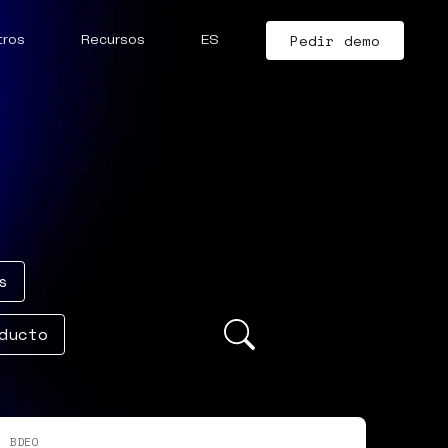
Pedir demo
tros
Recursos
ES
s
ducto
BDEO