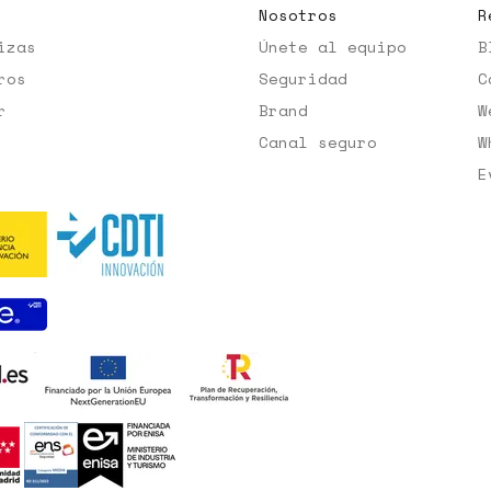
Nosotros
R
izas
Únete al equipo
B
ros
Seguridad
C
r
Brand
W
Canal seguro
W
E