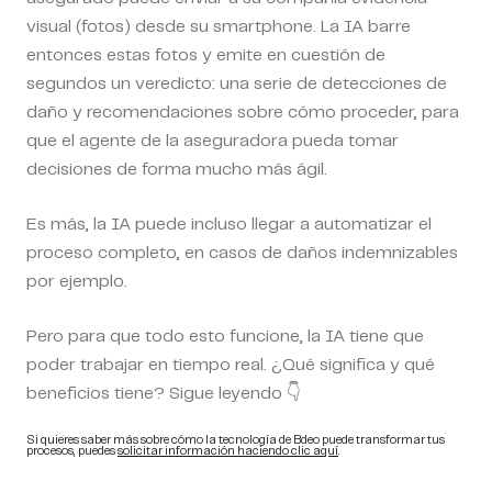
visual (fotos) desde su smartphone. La IA barre
entonces estas fotos y emite en cuestión de
segundos un veredicto: una serie de detecciones de
daño y recomendaciones sobre cómo proceder, para
que el agente de la aseguradora pueda tomar
decisiones de forma mucho más ágil.
Es más, la IA puede incluso llegar a automatizar el
proceso completo, en casos de daños indemnizables
por ejemplo.
Pero para que todo esto funcione, la IA tiene que
poder trabajar en tiempo real. ¿Qué significa y qué
beneficios tiene? Sigue leyendo 👇
Si quieres saber más sobre cómo la tecnología de Bdeo puede transformar tus
procesos, puedes
solicitar información haciendo clic aquí
.