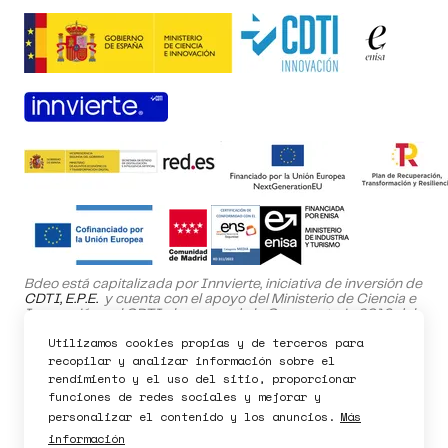
Bdeo está capitalizada por Innvierte, iniciativa de inversión de
CDTI, E.P.E.
y cuenta con el apoyo del Ministerio de Ciencia e
Pedir demo
Innovación y el CDTI al amparo de la Convocatoria 2019 del
Programa NEOTEC.
Utilizamos cookies propias y de terceros para
El proyecto SafeHome ha sido cofinanciado por el Fondo
recopilar y analizar información sobre el
Europeo de Desarrollo Regional (FEDER) dentro del Programa
rendimiento y el uso del sitio, proporcionar
Operativo de la Comunidad de Madrid 2021-2027.
funciones de redes sociales y mejorar y
personalizar el contenido y los anuncios.
Más
información