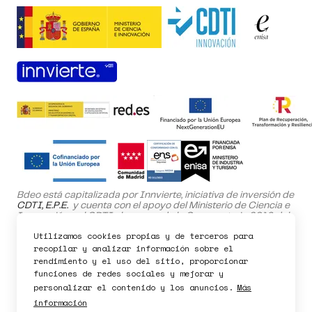
Pedir demo
Bdeo está capitalizada por Innvierte, iniciativa de inversión de
CDTI, E.P.E.
y cuenta con el apoyo del Ministerio de Ciencia e
Innovación y el CDTI al amparo de la Convocatoria 2019 del
Programa NEOTEC.
Utilizamos cookies propias y de terceros para
recopilar y analizar información sobre el
El proyecto SafeHome ha sido cofinanciado por el Fondo
Europeo de Desarrollo Regional (FEDER) dentro del Programa
rendimiento y el uso del sitio, proporcionar
Operativo de la Comunidad de Madrid 2021-2027.
funciones de redes sociales y mejorar y
personalizar el contenido y los anuncios.
Más
información