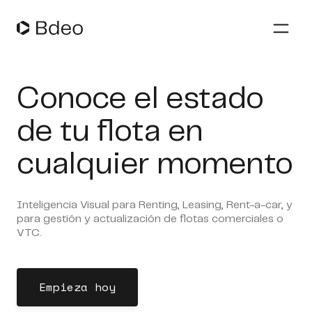
Aseguradoras de Motor
Conoce el estado
Suscripción de Pólizas
Gestión de Siniestros
Aseguradoras de Hogar
de tu flota en
cualquier momento
Gestión de Flotas
Nosotros
Inteligencia Visual para Renting, Leasing, Rent-a-car, y
para gestión y actualización de flotas comerciales o
VTC.
Recursos
Blog
Whitepapers
ES
Webinars
Empieza hoy
Casos de éxito
English
Eventos