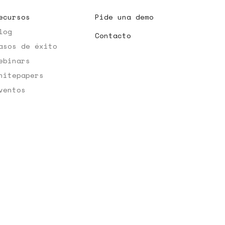
ecursos
Pide una demo
log
Contacto
asos de éxito
ebinars
hitepapers
ventos