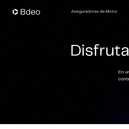
Aseguradoras de Motor
Suscripción de Pólizas
Gestión de Siniestros
Disfrut
En un
conte