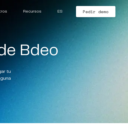
Pedir demo
tros
Recursos
ES
 de Bdeo
gar tu
alguna