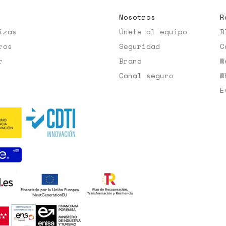
Nosotros
R
izas
Únete al equipo
B
ros
Seguridad
C
r
Brand
W
Canal seguro
W
E