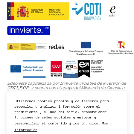
Pedir demo
Bdeo está capitalizada por Innvierte, iniciativa de inversión de
CDTI, E.P.E.
y cuenta con el apoyo del Ministerio de Ciencia e
Innovación y el CDTI al amparo de la Convocatoria 2019 del
Programa NEOTEC.
Utilizamos cookies propias y de terceros para
El proyecto SafeHome ha sido cofinanciado por el Fondo
recopilar y analizar información sobre el
Europeo de Desarrollo Regional (FEDER) dentro del Programa
rendimiento y el uso del sitio, proporcionar
Operativo de la Comunidad de Madrid 2021-2027.
funciones de redes sociales y mejorar y
personalizar el contenido y los anuncios.
Más
información